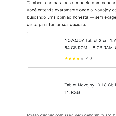
Também comparamos o modelo com concorren
você entenda exatamente onde o Novojoy com
buscando uma opinião honesta — sem exagero
certo para tomar sua decisão.
NOVOJOY Tablet 2 em 1, A
64 GB ROM + 8 GB RAM, 
Processador Quad Core, 
4.0
Tablet Novojoy 10.1 8 G
14, Rosa
Posso ganhar comissão sem nenhum custo p