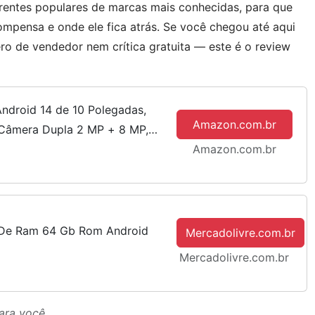
tes populares de marcas mais conhecidas, para que
pensa e onde ele fica atrás. Se você chegou até aqui
 de vendedor nem crítica gratuita — este é o review
ndroid 14 de 10 Polegadas,
Amazon.com.br
Câmera Dupla 2 MP + 8 MP,
Amazon.com.br
Bateria 6000 mAh, Rosa
b De Ram 64 Gb Rom Android
Mercadolivre.com.br
Mercadolivre.com.br
ara você.