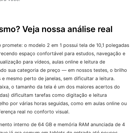
mo? Veja nossa análise real
e promete: o modelo 2 em 1 possui tela de 10,1 polegadas
recendo espaço confortável para estudos, navegação e
alização para vídeos, aulas online e leitura de
ndo sua categoria de preço — em nossos testes, o brilho
 e mesmo perto de janelas, sem dificultar a leitura.
ixa, o tamanho da tela é um dos maiores acertos do
das) dificultam tarefas como digitação e leitura
lho por várias horas seguidas, como em aulas online ou
erença real no conforto visual.
ento interno de 64 GB e memória RAM anunciada de 4
que já era comum em tablets de entrada até poucos